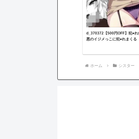
d_370372【500円OFF】
悪のイジメっこに犯●れまくる
ホーム
シスター